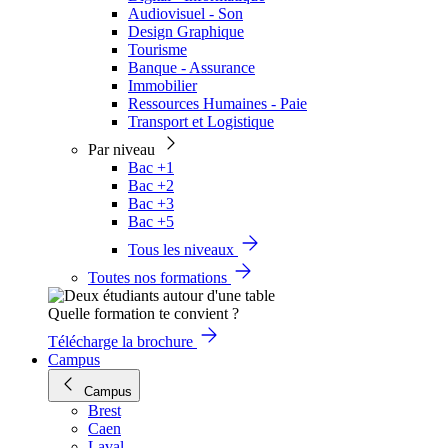
Audiovisuel - Son
Design Graphique
Tourisme
Banque - Assurance
Immobilier
Ressources Humaines - Paie
Transport et Logistique
Par niveau
Bac +1
Bac +2
Bac +3
Bac +5
Tous les niveaux
Toutes nos formations
Quelle formation te convient ?
Télécharge la brochure
Campus
Campus
Brest
Caen
Laval