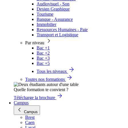
Audiovisuel - Son
Design Graphique
Tourisme
Banque - Assurance
Immobilier
Ressources Humaines - Paie
Transport et Logistique
Par niveau
Bac +1
Bac +2
Bac +3
Bac +5
Tous les niveaux
Toutes nos formations
Quelle formation te convient ?
Télécharge la brochure
Campus
Campus
Brest
Caen
Laval