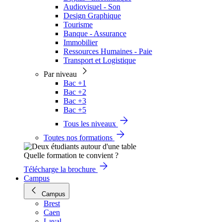
Audiovisuel - Son
Design Graphique
Tourisme
Banque - Assurance
Immobilier
Ressources Humaines - Paie
Transport et Logistique
Par niveau
Bac +1
Bac +2
Bac +3
Bac +5
Tous les niveaux
Toutes nos formations
Quelle formation te convient ?
Télécharge la brochure
Campus
Campus
Brest
Caen
Laval