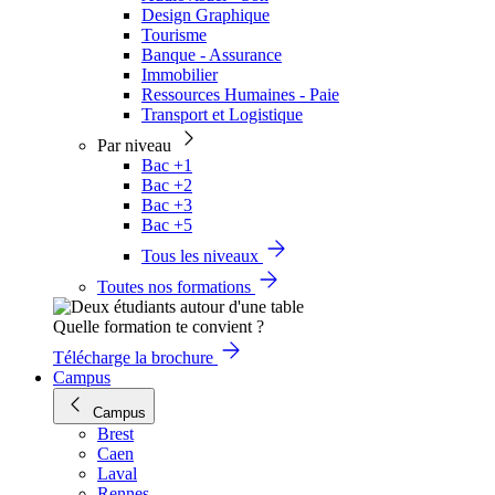
Design Graphique
Tourisme
Banque - Assurance
Immobilier
Ressources Humaines - Paie
Transport et Logistique
Par niveau
Bac +1
Bac +2
Bac +3
Bac +5
Tous les niveaux
Toutes nos formations
Quelle formation te convient ?
Télécharge la brochure
Campus
Campus
Brest
Caen
Laval
Rennes