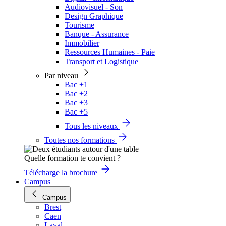
Audiovisuel - Son
Design Graphique
Tourisme
Banque - Assurance
Immobilier
Ressources Humaines - Paie
Transport et Logistique
Par niveau
Bac +1
Bac +2
Bac +3
Bac +5
Tous les niveaux
Toutes nos formations
Quelle formation te convient ?
Télécharge la brochure
Campus
Campus
Brest
Caen
Laval