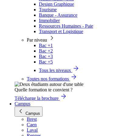
Design Graphique
Tourisme
Banque - Assurance
Immobilier
Ressources Humaines - Paie
Transport et Logistique
Par niveau
Bac +1
Bac +2
Bac +3
Bac +5
Tous les niveaux
Toutes nos formations
Quelle formation te convient ?
Télécharge la brochure
Campus
Campus
Brest
Caen
Laval
Rennes