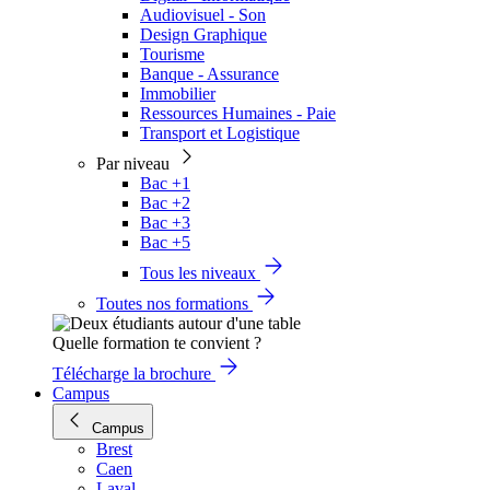
Audiovisuel - Son
Design Graphique
Tourisme
Banque - Assurance
Immobilier
Ressources Humaines - Paie
Transport et Logistique
Par niveau
Bac +1
Bac +2
Bac +3
Bac +5
Tous les niveaux
Toutes nos formations
Quelle formation te convient ?
Télécharge la brochure
Campus
Campus
Brest
Caen
Laval