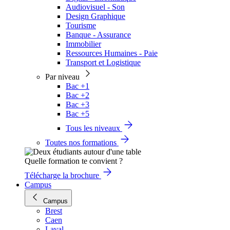
Audiovisuel - Son
Design Graphique
Tourisme
Banque - Assurance
Immobilier
Ressources Humaines - Paie
Transport et Logistique
Par niveau
Bac +1
Bac +2
Bac +3
Bac +5
Tous les niveaux
Toutes nos formations
Quelle formation te convient ?
Télécharge la brochure
Campus
Campus
Brest
Caen
Laval