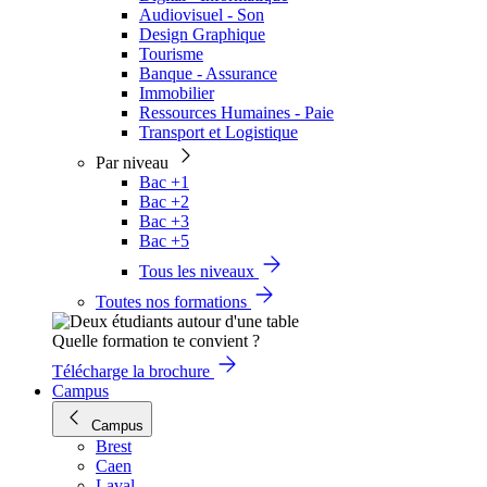
Audiovisuel - Son
Design Graphique
Tourisme
Banque - Assurance
Immobilier
Ressources Humaines - Paie
Transport et Logistique
Par niveau
Bac +1
Bac +2
Bac +3
Bac +5
Tous les niveaux
Toutes nos formations
Quelle formation te convient ?
Télécharge la brochure
Campus
Campus
Brest
Caen
Laval