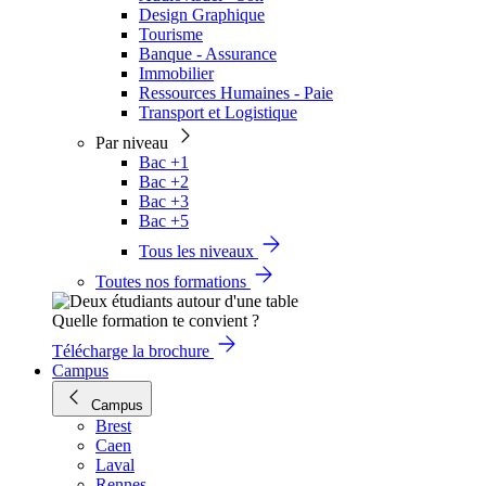
Design Graphique
Tourisme
Banque - Assurance
Immobilier
Ressources Humaines - Paie
Transport et Logistique
Par niveau
Bac +1
Bac +2
Bac +3
Bac +5
Tous les niveaux
Toutes nos formations
Quelle formation te convient ?
Télécharge la brochure
Campus
Campus
Brest
Caen
Laval
Rennes