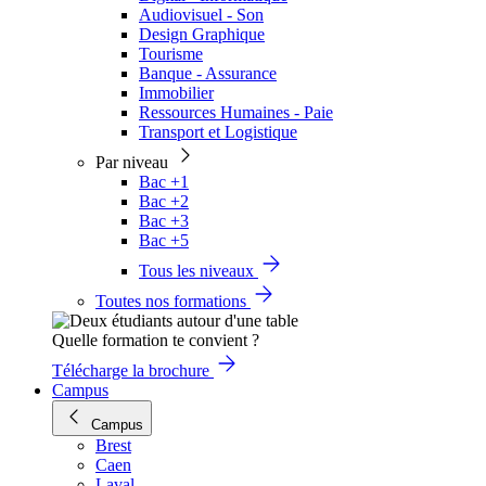
Audiovisuel - Son
Design Graphique
Tourisme
Banque - Assurance
Immobilier
Ressources Humaines - Paie
Transport et Logistique
Par niveau
Bac +1
Bac +2
Bac +3
Bac +5
Tous les niveaux
Toutes nos formations
Quelle formation te convient ?
Télécharge la brochure
Campus
Campus
Brest
Caen
Laval