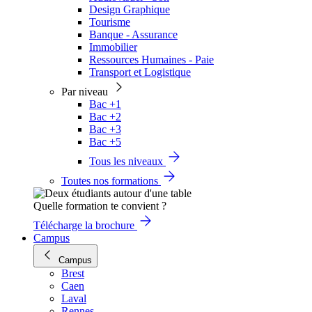
Design Graphique
Tourisme
Banque - Assurance
Immobilier
Ressources Humaines - Paie
Transport et Logistique
Par niveau
Bac +1
Bac +2
Bac +3
Bac +5
Tous les niveaux
Toutes nos formations
Quelle formation te convient ?
Télécharge la brochure
Campus
Campus
Brest
Caen
Laval
Rennes