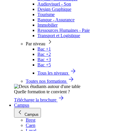
Audiovisuel - Son
Design Graphique
Tourisme
Banque - Assurance
Immobilier
Ressources Humaines - Paie
Transport et Logistique
Par niveau
Bac +1
Bac +2
Bac +3
Bac +5
Tous les niveaux
Toutes nos formations
Quelle formation te convient ?
Télécharge la brochure
Campus
Campus
Brest
Caen
Laval