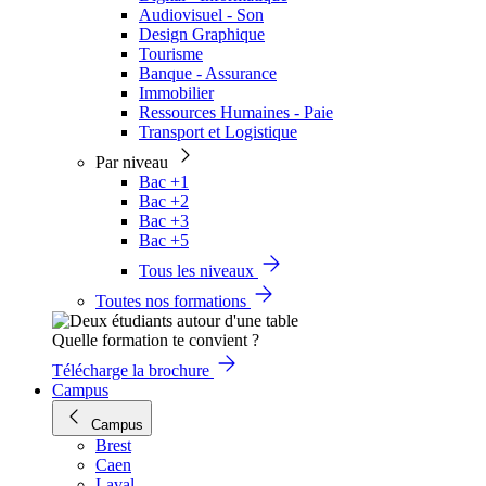
Audiovisuel - Son
Design Graphique
Tourisme
Banque - Assurance
Immobilier
Ressources Humaines - Paie
Transport et Logistique
Par niveau
Bac +1
Bac +2
Bac +3
Bac +5
Tous les niveaux
Toutes nos formations
Quelle formation te convient ?
Télécharge la brochure
Campus
Campus
Brest
Caen
Laval