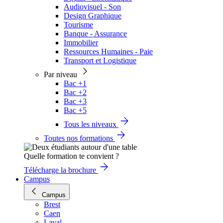
Audiovisuel - Son
Design Graphique
Tourisme
Banque - Assurance
Immobilier
Ressources Humaines - Paie
Transport et Logistique
Par niveau
Bac +1
Bac +2
Bac +3
Bac +5
Tous les niveaux
Toutes nos formations
Quelle formation te convient ?
Télécharge la brochure
Campus
Campus
Brest
Caen
Laval