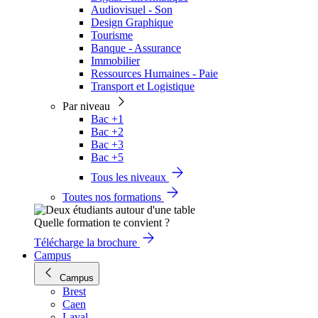
Audiovisuel - Son
Design Graphique
Tourisme
Banque - Assurance
Immobilier
Ressources Humaines - Paie
Transport et Logistique
Par niveau
Bac +1
Bac +2
Bac +3
Bac +5
Tous les niveaux
Toutes nos formations
Quelle formation te convient ?
Télécharge la brochure
Campus
Campus
Brest
Caen
Laval