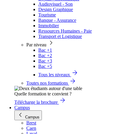
Audiovisuel - Son
Design Graphique
Tourisme
Banque - Assurance
Immobilier
Ressources Humaines - Paie
Transport et Logistique
Par niveau
Bac +1
Bac +2
Bac +3
Bac +5
Tous les niveaux
Toutes nos formations
Quelle formation te convient ?
Télécharge la brochure
Campus
Campus
Brest
Caen
Laval