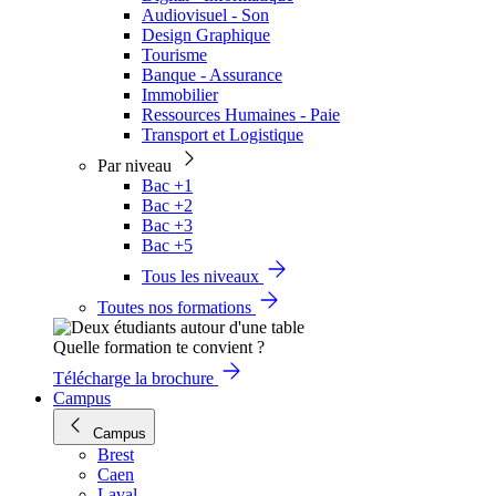
Audiovisuel - Son
Design Graphique
Tourisme
Banque - Assurance
Immobilier
Ressources Humaines - Paie
Transport et Logistique
Par niveau
Bac +1
Bac +2
Bac +3
Bac +5
Tous les niveaux
Toutes nos formations
Quelle formation te convient ?
Télécharge la brochure
Campus
Campus
Brest
Caen
Laval