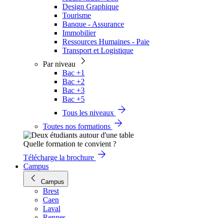
Design Graphique
Tourisme
Banque - Assurance
Immobilier
Ressources Humaines - Paie
Transport et Logistique
Par niveau
Bac +1
Bac +2
Bac +3
Bac +5
Tous les niveaux
Toutes nos formations
Quelle formation te convient ?
Télécharge la brochure
Campus
Campus
Brest
Caen
Laval
Rennes