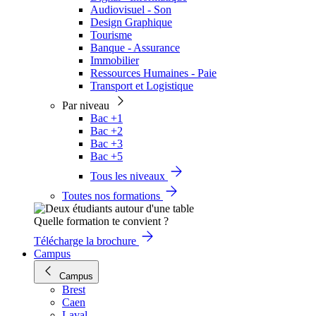
Audiovisuel - Son
Design Graphique
Tourisme
Banque - Assurance
Immobilier
Ressources Humaines - Paie
Transport et Logistique
Par niveau
Bac +1
Bac +2
Bac +3
Bac +5
Tous les niveaux
Toutes nos formations
Quelle formation te convient ?
Télécharge la brochure
Campus
Campus
Brest
Caen
Laval