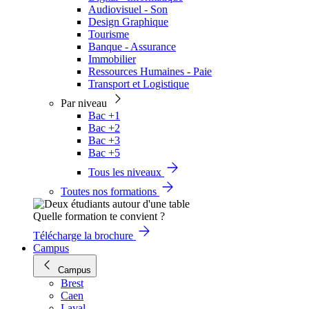
Audiovisuel - Son
Design Graphique
Tourisme
Banque - Assurance
Immobilier
Ressources Humaines - Paie
Transport et Logistique
Par niveau
Bac +1
Bac +2
Bac +3
Bac +5
Tous les niveaux
Toutes nos formations
Quelle formation te convient ?
Télécharge la brochure
Campus
Campus
Brest
Caen
Laval