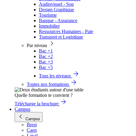
Audiovisuel - Son
Design Graphique
Tourisme
Banque - Assurance
Immobilier
Ressources Humaines - Paie
Transport et Logistique
Par niveau
Bac +1
Bac +2
Bac +3
Bac +5
Tous les niveaux
Toutes nos formations
Quelle formation te convient ?
Télécharge la brochure
Campus
Campus
Brest
Caen
Laval