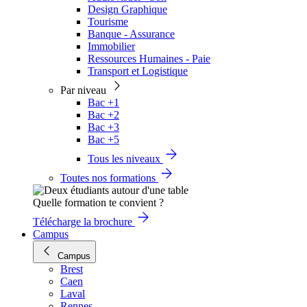
Design Graphique
Tourisme
Banque - Assurance
Immobilier
Ressources Humaines - Paie
Transport et Logistique
Par niveau
Bac +1
Bac +2
Bac +3
Bac +5
Tous les niveaux
Toutes nos formations
Quelle formation te convient ?
Télécharge la brochure
Campus
Campus
Brest
Caen
Laval
Rennes