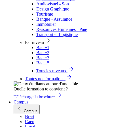
Audiovisuel - Son
Design Graphique
Tourisme
Banque - Assurance
Immobilier
Ressources Humaines - Paie
Transport et Logistique
Par niveau
Bac +1
Bac +2
Bac +3
Bac +5
Tous les niveaux
Toutes nos formations
Quelle formation te convient ?
Télécharge la brochure
Campus
Campus
Brest
Caen
Laval