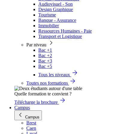
Audiovisuel - Son
Design Graphique
Tourisme
Banque - Assurance
Immobilier
Ressources Humaines - Paie
Transport et Logistique
Par niveau
Bac +1
Bac +2
Bac +3
Bac +5
Tous les niveaux
Toutes nos formations
Quelle formation te convient ?
Télécharge la brochure
Campus
Campus
Brest
Caen
Laval