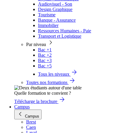
Audiovisuel - Son
Design Graphique
Tourisme
Banque - Assurance
Immobilier
Ressources Humaines - Paie
Transport et Logistique
Par niveau
Bac +1
Bac +2
Bac +3
Bac +5
Tous les niveaux
Toutes nos formations
Quelle formation te convient ?
Télécharge la brochure
Campus
Campus
Brest
Caen
Laval