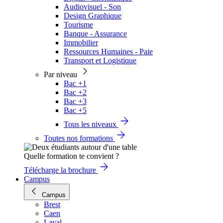
Audiovisuel - Son
Design Graphique
Tourisme
Banque - Assurance
Immobilier
Ressources Humaines - Paie
Transport et Logistique
Par niveau
Bac +1
Bac +2
Bac +3
Bac +5
Tous les niveaux
Toutes nos formations
Quelle formation te convient ?
Télécharge la brochure
Campus
Campus
Brest
Caen
Laval