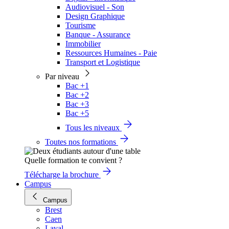
Audiovisuel - Son
Design Graphique
Tourisme
Banque - Assurance
Immobilier
Ressources Humaines - Paie
Transport et Logistique
Par niveau
Bac +1
Bac +2
Bac +3
Bac +5
Tous les niveaux
Toutes nos formations
Quelle formation te convient ?
Télécharge la brochure
Campus
Campus
Brest
Caen
Laval