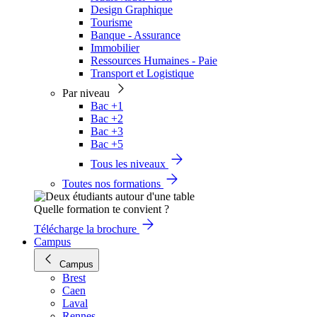
Design Graphique
Tourisme
Banque - Assurance
Immobilier
Ressources Humaines - Paie
Transport et Logistique
Par niveau
Bac +1
Bac +2
Bac +3
Bac +5
Tous les niveaux
Toutes nos formations
Quelle formation te convient ?
Télécharge la brochure
Campus
Campus
Brest
Caen
Laval
Rennes