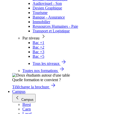
Audiovisuel - Son
Design Graphique
Tourisme
Banque - Assurance
Immobilier
Ressources Humaines - Paie
Transport et Logistique
Par niveau
Bac +1
Bac +2
Bac +3
Bac +5
Tous les niveaux
Toutes nos formations
Quelle formation te convient ?
Télécharge la brochure
Campus
Campus
Brest
Caen
Laval