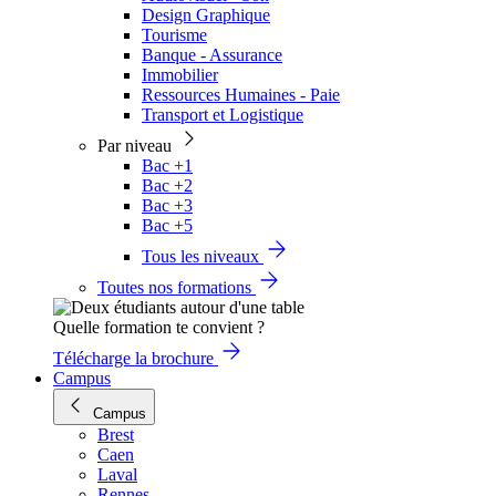
Design Graphique
Tourisme
Banque - Assurance
Immobilier
Ressources Humaines - Paie
Transport et Logistique
Par niveau
Bac +1
Bac +2
Bac +3
Bac +5
Tous les niveaux
Toutes nos formations
Quelle formation te convient ?
Télécharge la brochure
Campus
Campus
Brest
Caen
Laval
Rennes