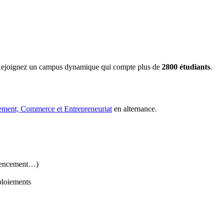
s. Rejoignez un campus dynamique qui compte plus de
2800 étudiants
.
nt, Commerce et Entrepreneuriat
en alternance.
férencement…)
éploiements