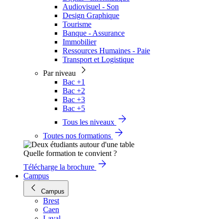
Audiovisuel - Son
Design Graphique
Tourisme
Banque - Assurance
Immobilier
Ressources Humaines - Paie
Transport et Logistique
Par niveau
Bac +1
Bac +2
Bac +3
Bac +5
Tous les niveaux
Toutes nos formations
Quelle formation te convient ?
Télécharge la brochure
Campus
Campus
Brest
Caen
Laval