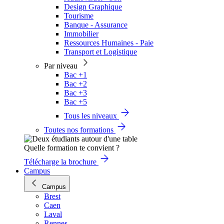
Design Graphique
Tourisme
Banque - Assurance
Immobilier
Ressources Humaines - Paie
Transport et Logistique
Par niveau
Bac +1
Bac +2
Bac +3
Bac +5
Tous les niveaux
Toutes nos formations
Quelle formation te convient ?
Télécharge la brochure
Campus
Campus
Brest
Caen
Laval
Rennes