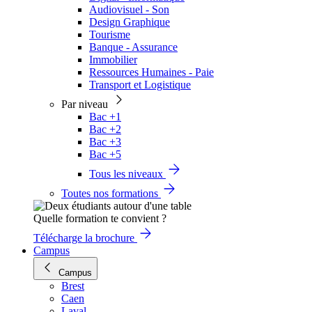
Audiovisuel - Son
Design Graphique
Tourisme
Banque - Assurance
Immobilier
Ressources Humaines - Paie
Transport et Logistique
Par niveau
Bac +1
Bac +2
Bac +3
Bac +5
Tous les niveaux
Toutes nos formations
Quelle formation te convient ?
Télécharge la brochure
Campus
Campus
Brest
Caen
Laval