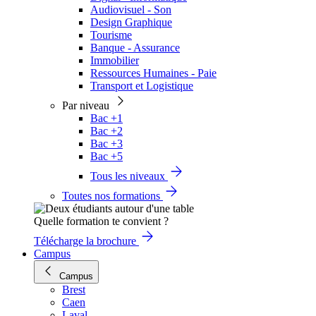
Audiovisuel - Son
Design Graphique
Tourisme
Banque - Assurance
Immobilier
Ressources Humaines - Paie
Transport et Logistique
Par niveau
Bac +1
Bac +2
Bac +3
Bac +5
Tous les niveaux
Toutes nos formations
Quelle formation te convient ?
Télécharge la brochure
Campus
Campus
Brest
Caen
Laval