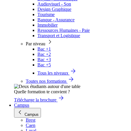
Audiovisuel - Son
Design Graphique
Tourisme
Banque - Assurance
Immobilier
Ressources Humaines - Paie
Transport et Logistique
Par niveau
Bac +1
Bac +2
Bac +3
Bac +5
Tous les niveaux
Toutes nos formations
Quelle formation te convient ?
Télécharge la brochure
Campus
Campus
Brest
Caen
Laval