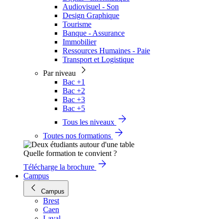
Audiovisuel - Son
Design Graphique
Tourisme
Banque - Assurance
Immobilier
Ressources Humaines - Paie
Transport et Logistique
Par niveau
Bac +1
Bac +2
Bac +3
Bac +5
Tous les niveaux
Toutes nos formations
Quelle formation te convient ?
Télécharge la brochure
Campus
Campus
Brest
Caen
Laval