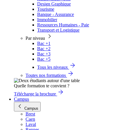
Design Graphique
Tourisme
Banque - Assurance
Immobilier
Ressources Humaines - Paie
Transport et Logistique
Par niveau
Bac +1
Bac +2
Bac +3
Bac +5
Tous les niveaux
Toutes nos formations
Quelle formation te convient ?
Télécharge la brochure
Campus
Campus
Brest
Caen
Laval
Rennes