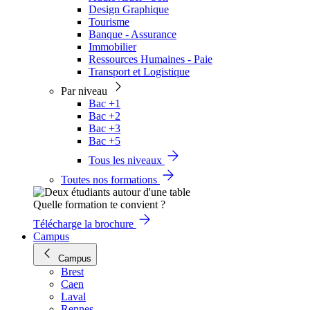
Design Graphique
Tourisme
Banque - Assurance
Immobilier
Ressources Humaines - Paie
Transport et Logistique
Par niveau
Bac +1
Bac +2
Bac +3
Bac +5
Tous les niveaux
Toutes nos formations
Quelle formation te convient ?
Télécharge la brochure
Campus
Campus
Brest
Caen
Laval
Rennes