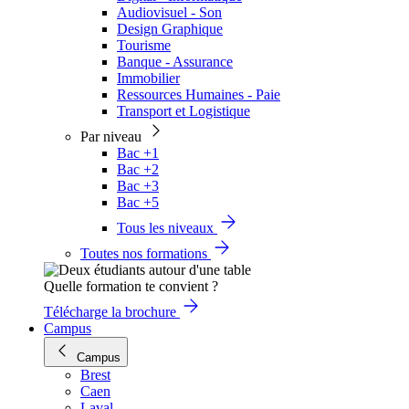
Audiovisuel - Son
Design Graphique
Tourisme
Banque - Assurance
Immobilier
Ressources Humaines - Paie
Transport et Logistique
Par niveau
Bac +1
Bac +2
Bac +3
Bac +5
Tous les niveaux
Toutes nos formations
Quelle formation te convient ?
Télécharge la brochure
Campus
Campus
Brest
Caen
Laval