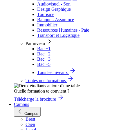
Audiovisuel - Son
Design Graphique
Tourisme
Banque - Assurance
Immobilier
Ressources Humaines - Paie
Transport et Logistique
Par niveau
Bac +1
Bac +2
Bac +3
Bac +5
Tous les niveaux
Toutes nos formations
Quelle formation te convient ?
Télécharge la brochure
Campus
Campus
Brest
Caen
Laval