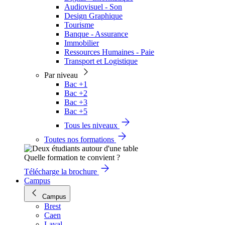
Audiovisuel - Son
Design Graphique
Tourisme
Banque - Assurance
Immobilier
Ressources Humaines - Paie
Transport et Logistique
Par niveau
Bac +1
Bac +2
Bac +3
Bac +5
Tous les niveaux
Toutes nos formations
Quelle formation te convient ?
Télécharge la brochure
Campus
Campus
Brest
Caen
Laval