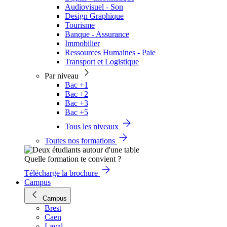
Audiovisuel - Son
Design Graphique
Tourisme
Banque - Assurance
Immobilier
Ressources Humaines - Paie
Transport et Logistique
Par niveau
Bac +1
Bac +2
Bac +3
Bac +5
Tous les niveaux
Toutes nos formations
Quelle formation te convient ?
Télécharge la brochure
Campus
Campus
Brest
Caen
Laval