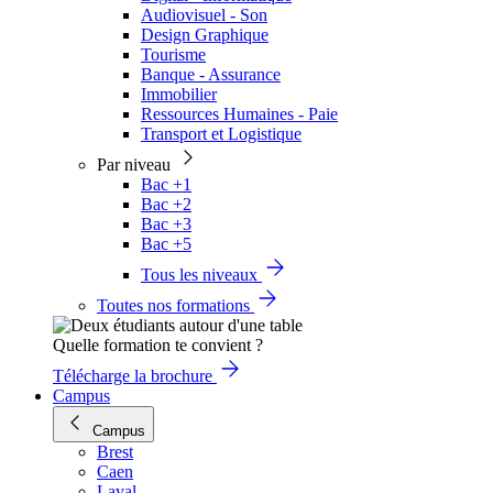
Audiovisuel - Son
Design Graphique
Tourisme
Banque - Assurance
Immobilier
Ressources Humaines - Paie
Transport et Logistique
Par niveau
Bac +1
Bac +2
Bac +3
Bac +5
Tous les niveaux
Toutes nos formations
Quelle formation te convient ?
Télécharge la brochure
Campus
Campus
Brest
Caen
Laval