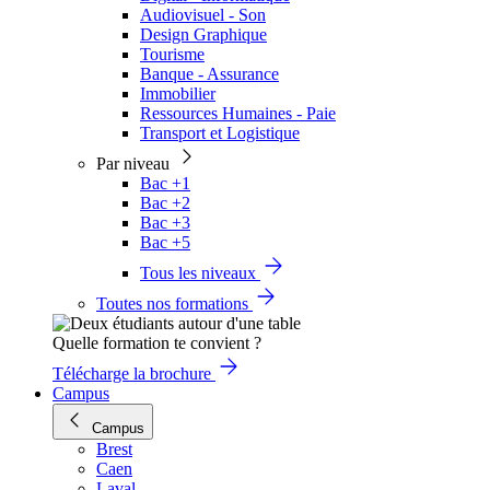
Audiovisuel - Son
Design Graphique
Tourisme
Banque - Assurance
Immobilier
Ressources Humaines - Paie
Transport et Logistique
Par niveau
Bac +1
Bac +2
Bac +3
Bac +5
Tous les niveaux
Toutes nos formations
Quelle formation te convient ?
Télécharge la brochure
Campus
Campus
Brest
Caen
Laval