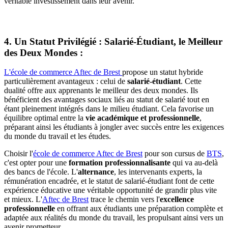
véritable investissement dans leur avenir.
4. Un Statut Privilégié : Salarié-Étudiant, le Meilleur
des Deux Mondes :
L'école de commerce Aftec de Brest
propose un statut hybride
particulièrement avantageux : celui de
salarié-étudiant
. Cette
dualité offre aux apprenants le meilleur des deux mondes. Ils
bénéficient des avantages sociaux liés au statut de salarié tout en
étant pleinement intégrés dans le milieu étudiant. Cela favorise un
équilibre optimal entre la
vie académique et professionnelle
,
préparant ainsi les étudiants à jongler avec succès entre les exigences
du monde du travail et les études.
Choisir l'
école de commerce Aftec de Brest
pour son cursus de
BTS
,
c'est opter pour une
formation professionnalisante
qui va au-delà
des bancs de l'école. L'
alternance
, les intervenants experts, la
rémunération encadrée, et le statut de salarié-étudiant font de cette
expérience éducative une véritable opportunité de grandir plus vite
et mieux. L'
Aftec de Brest
trace le chemin vers l'
excellence
professionnelle
en offrant aux étudiants une préparation complète et
adaptée aux réalités du monde du travail, les propulsant ainsi vers un
avenir prometteur.