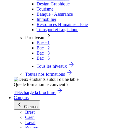
Design Graphique
Tourisme
Banque - Assurance
Immobilier
Ressources Humaines - Paie
Transport et Logistique
Par niveau
Bac +1
Bac +2
Bac +3
Bac +5
Tous les niveaux
Toutes nos formations
Quelle formation te convient ?
Télécharge la brochure
Campus
Campus
Brest
Caen
Laval
Rennes