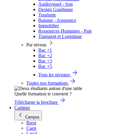
Audiovisuel - Son
Design Graphique
Tourisme
Banque - Assurance
Immobilier
Ressources Humaines - Paie
Transport et Logistique
Par niveau
Bac +1
Bac +2
Bac +3
Bac +5
Tous les niveaux
Toutes nos formations
Quelle formation te convient ?
Télécharge la brochure
Campus
Campus
Brest
Caen
Laval