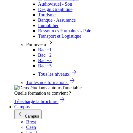
Audiovisuel - Son
Design Graphique
Tourisme
Banque - Assurance
Immobilier
Ressources Humaines - Paie
Transport et Logistique
Par niveau
Bac +1
Bac +2
Bac +3
Bac +5
Tous les niveaux
Toutes nos formations
Quelle formation te convient ?
Télécharge la brochure
Campus
Campus
Brest
Caen
Laval