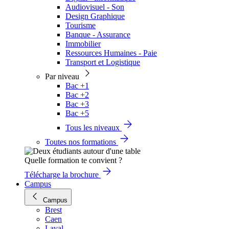
Audiovisuel - Son
Design Graphique
Tourisme
Banque - Assurance
Immobilier
Ressources Humaines - Paie
Transport et Logistique
Par niveau
Bac +1
Bac +2
Bac +3
Bac +5
Tous les niveaux
Toutes nos formations
Quelle formation te convient ?
Télécharge la brochure
Campus
Campus
Brest
Caen
Laval