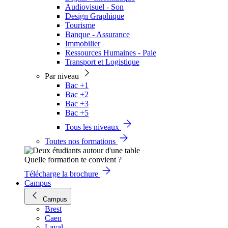
Audiovisuel - Son
Design Graphique
Tourisme
Banque - Assurance
Immobilier
Ressources Humaines - Paie
Transport et Logistique
Par niveau
Bac +1
Bac +2
Bac +3
Bac +5
Tous les niveaux
Toutes nos formations
Quelle formation te convient ?
Télécharge la brochure
Campus
Campus
Brest
Caen
Laval